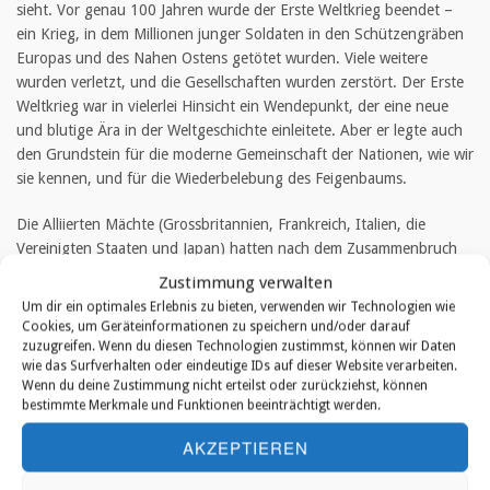
sieht. Vor genau 100 Jahren wurde der Erste Weltkrieg beendet –
ein Krieg, in dem Millionen junger Soldaten in den Schützengräben
Europas und des Nahen Ostens getötet wurden. Viele weitere
wurden verletzt, und die Gesellschaften wurden zerstört. Der Erste
Weltkrieg war in vielerlei Hinsicht ein Wendepunkt, der eine neue
und blutige Ära in der Weltgeschichte einleitete. Aber er legte auch
den Grundstein für die moderne Gemeinschaft der Nationen, wie wir
sie kennen, und für die Wiederbelebung des Feigenbaums.
Die Alliierten Mächte (Grossbritannien, Frankreich, Italien, die
Vereinigten Staaten und Japan) hatten nach dem Zusammenbruch
des österreichisch-ungarischen und türkischen Osmanischen Reiches
Zustimmung verwalten
die Kontrolle über den gesamten Nahen Osten, Südeuropa und
Um dir ein optimales Erlebnis zu bieten, verwenden wir Technologien wie
Nordafrika übernommen. Auf der Pariser Friedenskonferenz
Cookies, um Geräteinformationen zu speichern und/oder darauf
beschlossen sie, den Völkerbund zu gründen und den Nationen, die
zuzugreifen. Wenn du diesen Technologien zustimmst, können wir Daten
wie das Surfverhalten oder eindeutige IDs auf dieser Website verarbeiten.
unter ausländischer Besatzung standen, bei der Selbstbestimmung
Wenn du deine Zustimmung nicht erteilst oder zurückziehst, können
zu helfen. Dies resultierte letztendlich im Verlaufe des zwanzigsten
bestimmte Merkmale und Funktionen beeinträchtigt werden.
Jahrhunderts in der Gründung der modernen Staaten, in Afrika mit
Ruanda und Kamerun, auf den Pazifikinseln mit Nauru und Samoa
AKZEPTIEREN
sowie im Nahen Osten mit dem Irak, Jordanien, Syrien, Libanon und
Israel.