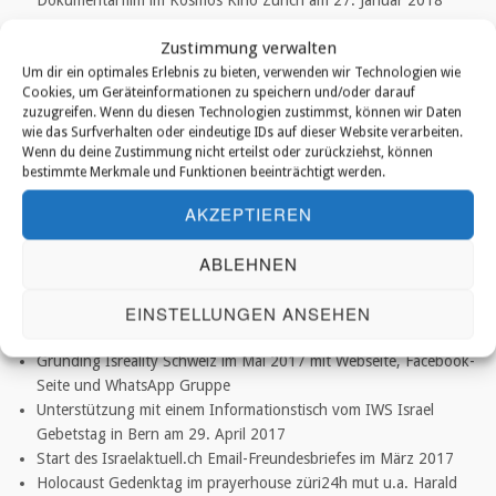
Dokumentarfilm im Kosmos Kino Zürich am 27. Januar 2018
Zustimmung verwalten
2017 – Das Aufbaujahr
Um dir ein optimales Erlebnis zu bieten, verwenden wir Technologien wie
Cookies, um Geräteinformationen zu speichern und/oder darauf
Weihnachst-Aktion / Kampagne mit Angebot im November und
zuzugreifen. Wenn du diesen Technologien zustimmst, können wir Daten
Dezember 2017
wie das Surfverhalten oder eindeutige IDs auf dieser Website verarbeiten.
Mitglied der Schweizerischen Evangelischen Allianz per Ende
Wenn du deine Zustimmung nicht erteilst oder zurückziehst, können
September 2017
bestimmte Merkmale und Funktionen beeinträchtigt werden.
Start der Facebookseite im September 2017
AKZEPTIEREN
Mitorganisation Marsch des Lebens für Israel in Zürich am 11.
September 2017
ABLEHNEN
Unterstützung GPC-Pan-European Prayer Conference in Basel
vom 29 bis zum 31, 2017.
EINSTELLUNGEN ANSEHEN
Isreality Schweiz Club Samstag in Zürich im Mai und in
Winterthur im September
Gründing Isreality Schweiz im Mai 2017 mit Webseite, Facebook-
Seite und WhatsApp Gruppe
Unterstützung mit einem Informationstisch vom IWS Israel
Gebetstag in Bern am 29. April 2017
Start des Israelaktuell.ch Email-Freundesbriefes im März 2017
Holocaust Gedenktag im prayerhouse züri24h mut u.a. Harald