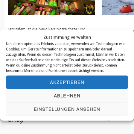
Jerusalem ist die bevölkerungsreichste und
Viele ukrainische
zugleich auch ärmste Stadt Israels, in der viele
Zustimmung verwalten
Grenzen nach Isr
Einwohner auf Hilfe angewiesen sind. Hier
geblieben – aus 
Um dir ein optimales Erlebnis zu bieten, verwenden wir Technologien wie
arbeitet die jüdische Hilfsorganisation Hineni
mangelnder Herku
Cookies, um Geräteinformationen zu speichern und/oder darauf
gegen den Hunger. In der Hineni-Suppenküche
Unentschlossenhe
zuzugreifen. Wenn du diesen Technologien zustimmst, können wir Daten
werden täglich 200 Portionen warmes Essen
Überlebenden der
wie das Surfverhalten oder eindeutige IDs auf dieser Website verarbeiten.
zubereitet. Außerdem bietet die Organisation
Ukraine aus. Bezi
Wenn du deine Zustimmung nicht erteilst oder zurückziehst, können
Essenspakete und Lebensmittelgutscheine an.
Gruppe der Überl
bestimmte Merkmale und Funktionen beeinträchtigt werden.
Auch in Tel Aviv-Jaffa gibt es eine weit
Kriegsbeginn als 
verbreitete Armut in der Bevölkerung. Dort
evakuiert wurden,
AKZEPTIEREN
begegnet das Jaffa-Institut mit seinen
Viele haben kaum
Speisungsprogrammen dem Hunger. Das
zu kümmern. In d
Zentrum des Instituts verteilt zweimal
ABLEHNEN
gibt es kein flie
monatlich Lebensmittelpakete an 350 verarmte
wird, muss die Re
Familien, zu den Feiertagen sogar an mehr als
reichen. Falls n
EINSTELLUNGEN ANSEHEN
1.000 Familien. Daneben werden auch
werden müssen, re
verarmte Kinder mit einer warmen Mahlzeit
billige Graubrot n
versorgt.