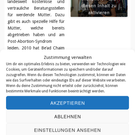
landesweit kostenlose und
diesen Inhalt zu
vertrauliche Beratungsstellen
aktivieren
für werdende Mütter. Dazu
gibt es auch spezielle Hilfe für
Mütter, welche bereits
abgetrieben haben und am
Post-Abortion-Syndrom
leiden. 2010 hat Be‘ad Chaim
die Ganei Chaim (Lebens-
Zustimmung verwalten
Gärten) eröffnet. Ein Park der
Um dir ein optimales Erlebnis zu bieten, verwenden wir Technologien wie
Erinnerung, in dem Frauen aus
Cookies, um Geräteinformationen zu speichern und/oder darauf
der ganzen Welt, die ein Kind
zuzugreifen. Wenn du diesen Technologien zustimmst, können wir Daten
wie das Surfverhalten oder eindeutige IDs auf dieser Website verarbeiten.
durch Abtreibung oder
Wenn du deine Zustimmung nicht erteilst oder zurückziehst, können
Fehlgeburt verloren haben,
bestimmte Merkmale und Funktionen beeinträchtigt werden.
einen Baum zum Gedenken an
ihr Kind und als Schritt zur
AKZEPTIEREN
Heilung pflanzen können.
ABLEHNEN
Praktische Hilfe:
Mit dem
EINSTELLUNGEN ANSEHEN
Projekt ,,Operation Moses”