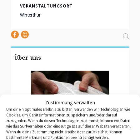
VERANSTALTUNGSORT
Winterthur
Über uns
Zustimmung verwalten
Um dir ein optimales Erlebnis zu bieten, verwenden wir Technologien wie
Cookies, um Geräteinformationen zu speichern und/oder darauf
zuzugreifen. Wenn du diesen Technologien zustimmst, können wir Daten
Unser Auftrag ist es, ein biblisches Verständnis
wie das Surfverhalten oder eindeutige IDs auf dieser Website verarbeiten.
für Gottes Absichten bezüglich Israels zu den
Wenn du deine Zustimmung nicht erteilst oder zurückziehst, können
bestimmte Merkmale und Funktionen beeinträchtigt werden.
Kirchen und den Nationen zu bringen und Israel